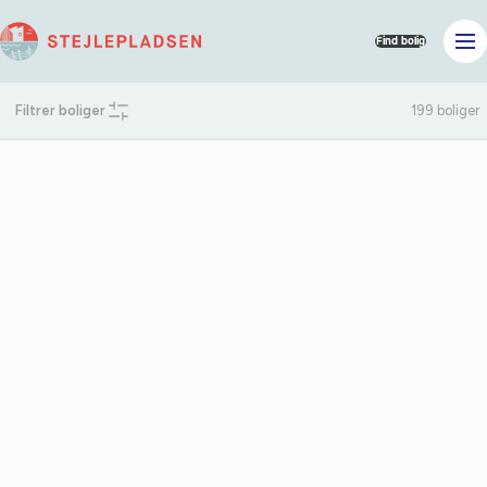
Find bolig
199
boliger
Filtrer boliger
Området
Stejlepladsen
199
boliger
Filtrer boliger
Sorter efter:
Status
Ledig