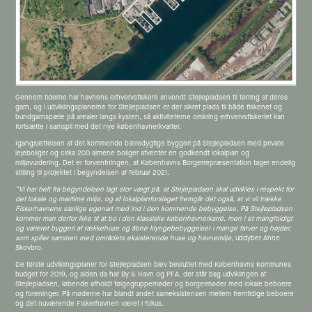
Gennem tiderne har havnens erhvervsfiskere anvendt Stejlepladsen til tørring af deres
garn, og i udviklingsplanerne for Stejlepladsen er der sikret plads til både fiskenet og
bundgarnspæle på arealer langs kysten, så aktiviteterne omkring erhvervsfiskeriet kan
fortsætte i samspil med det nye københavnerkvarter.
Igangsættelsen af det kommende bæredygtige byggeri på Stejlepladsen med private
lejeboliger og cirka 200 almene boliger afventer en godkendt lokalplan og
miljøvurdering. Det er forventningen, at Københavns Borgerrepræsentation tager endelig
stilling til projektet i begyndelsen af februar 2021.
”Vi har helt fra begyndelsen lagt stor vægt på, at Stejlepladsen skal udvikles i respekt for
det lokale og maritime miljø, og af lokalplanforslaget fremgår det også, at vi vil trække
Fiskerhavnens særlige egenart med ind i den kommende bebyggelse. På Stejlepladsen
kommer man derfor ikke til at bo i den klassiske københavnerkarré, men i et mangfoldigt
og varieret byggeri af rækkehuse og åbne klyngebebyggelser i mange farver og højder,
som spiller sammen med områdets eksisterende huse og havnemiljø,
uddyber Anne
Skovbro.
De første udviklingsplaner for Stejlepladsen blev besluttet med Københavns Kommunes
budget for 2019, og siden da har By & Havn og PFA, der står bag udviklingen af
Stejlepladsen, løbende afholdt følgegruppemøder og borgermøder med lokale beboere
og foreninger. På møderne har blandt andet sameksistensen mellem fremtidige beboere
og det nuværende Fiskerhavnen været i fokus.