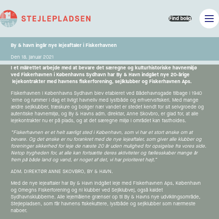
Find bolig
By & havn ingår nye lejeaftaler i Fiskerhavnen
Den 18. januar 2021
I et målrettet arbejde med at bevare det særegne og kulturhistoriske havnemiljø
ved Fiskerhavnen i Københavns Sydhavn har By & Havn indgået nye 20-årige
lejekontrakter med havnens fiskerforening, sejlklubber og Fiskerhavnen Aps.
Fiskerhavnen i Københavns Sydhavn blev etableret ved Bådehavnsgade tilbage i 1940
´erne og rummer i dag et livligt havneliv med lystbåde og erhvervsfiskeri. Med mange
ældre sejlklubber, træskure og boliger nær vandet er stedet kendt for sit selvgroede og
autentiske havnemiljø, og By & Havns adm. direktør, Anne Skovbro, er glad for, at alle
lejekontrakter nu er på plads, og at det særegne miljø i området kan fastholdes.
“Fiskerhavnen er et helt særligt sted i København, som vi har et stort ønske om at
bevare. Og det ønske er nu forankret med de nye lejeaftaler, som giver alle klubber og
foreninger sikkerhed for leje de næste 20 år uden mulighed for opsigelse fra vores side.
Netop trygheden for, at alle kan fortsætte deres aktiviteter og fællesskaber mange år
frem på både land og vand, er noget af det, vi har prioriteret højt.”
ADM. DIREKTØR ANNE SKOVBRO, BY & HAVN.
Med de nye lejeaftaler har By & Havn indgået leje med Fiskerhavnen Aps, København
og Omegns Fiskerforening og ni klubber ved Sejlklubvej, også kaldet
Sydhavnsklubberne. Alle lejemålene grænser op til By & Havns nye udviklingsområde,
Stejlepladsen, som får havnens fiskekuttere, lystbåde og sejlklubber som nærmeste
naboer.