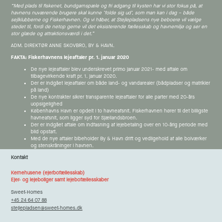
“Med plads til fiskenet, bundgarnspæle og fri adgang til kysten har vi stor fokus på, at
havnens nuværende brugere skal kunne ’folde sig ud’, som man kan i dag – både
sejlklubberne og Fiskerhavnen. Og vi håber, at Stejlepladsens nye beboere vil vælge
stedet til, fordi de netop gerne vil det eksisterende fællesskab og havnemiljø og ser en
stor glæde og attraktionsværdi i det.”
ADM. DIREKTØR ANNE SKOVBRO, BY & HAVN.
FAKTA: Fiskerhavnens lejeaftaler pr. 1. januar 2020
De nye lejeaftaler blev underskrevet primo januar 2021- med aftale om
tilbagevirkende kraft pr. 1. januar 2020.
Der er indgået lejeaftaler om både land- og vandarealer (bådpladser og matrikler
på land)
De nye kontrakter sikrer transparente lejeaftaler for alle parter med 20-års
uopsigelighed
Københavns Havn er opdelt i to havneafsnit. Fiskerhavnen hører til det billigste
havneafsnit, som ligger syd for Sjællandsbroen.
Der er indgået aftale om indfasning af lejebetaling over en 10-årig periode med
blid opstart.
Med de nye aftaler bibeholder By & Havn drift og vedligehold af alle bolværker
og stenskråninger i havnen.
Kontakt
Kernehusene (ejerbofællesskab)
Ejer- og lejeboliger samt lejebofællesskaber
Sweet-Homes
+45 24 64 07 88
stejlepladsen@sweet-homes.dk