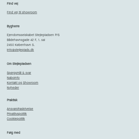
Find vej
Find vej til showroom
Bygherre
Ejendomsselskabet Stejlepladsen P/S
Bådehavnsgade 42 F, 1. sal
2450 København S.
info@stejleplads.dk
Om Stejlepladsen
Spørgsmål & svar
Naboinfo
Kontakt og Showroom
Nyheder
Praktisk
Ansvarsfraskrivelse
Privatlivspolitik
Cookiepolitik
Følg med