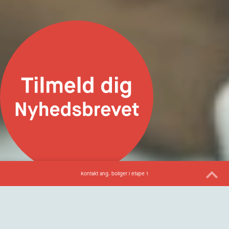
Kontakt ang. boliger i etape 1
Kom og hør om vores boliger
Stemningsgivende billede
Ejerboliger, Lejeboliger og Ejerbofællesskaber – Etape 1