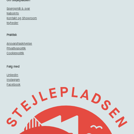
Om Stejlepladsen
Spørgsmål & svar
Naboinfo
Kontakt og Showroom
Nyheder
Praktisk
Ansvarsfraskrivelse
Privatlivspolitik
Cookiepolitik
Følg med
LinkedIn
Instagram
Facebook