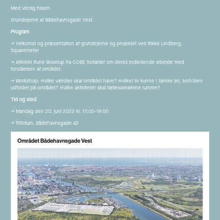
Med venlig hilsen
Grundejerne af Bådehavnsgade Vest
Program
→ Velkomst og præsentation af grundejerne og projektet ved Rikke Lindberg,
Squaremeter
→ Arkitekt Rune Boserup fra COBE fortæller om deres indledende arbejde med
forståelsen af området.
→ Workshop: Hvilke værdier skal området have? Hvilket liv kunne I tænke jer, som blev
udfoldet på området? Hvilke aktiviteter skal fællesarealerne rumme?
Tid og sted
→ Mandag den 20. juni 2022 kl. 17:00-19:00
→ Trifolium, Bådehavnsgade 42