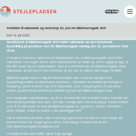
Find bolig
Invitation til nabomøde og workshop 20. juni om Bådehavnsgade Vest
Den 14. juli 2022
Grundejerne af Bådehavnsgade Vest holder nabomøde om den kommende
byudvikling på grundene vest for Bådehavnsgade mandag den 20. juni klokken 17.00-
19.00.
Vi vil gerne informere naboerne på Stejlepladsen om, at Bådehavnsgade Vest holder
nabomøde, hvis nogen kunne være interesserede i at møde op. Det er vigtigt at sige, at
det ikke drejer sig om Stejlepladsen, men at vi informerer jer om Bådehavnsgade Vests
nabomøde, da det kunne have interesse for jer, som er naboer eller bruger området.
Bådehavnsgade Vest er i dag et industriområde, men er blevet udpeget til et
byudviklingsområde af Københavns Kommune. I fremtiden vil området gennemgå en
forandring, derfor inviterer vi jer til et nabomøde, hvor vi meget gerne vil høre jeres
ønsker og ideer til det kommende område og byliv ved Bådehavnsgade Vest.
Vi er stadigvæk i opstartsfasen, og det er dermed ikke fast besluttet endnu, hvordan det
kommende byområde skal være. Det skal I nemlig være med til at præge. Derfor inviterer
vi jer til et nabomøde om livet på Bådehavnsgade nu, og det liv I ønsker i fremtiden i
dette område. Hvilket liv ønsker I, der planlægges for?
Alle er velkomne på mødet, men vi vil meget gerne have en ide om, hvor mange der
kommer.
Derfor må I meget gerne skrive, hvor mange I kommer på denne
mail:
Baadehavnsgadevest@gmail.com
Til mødet vil der være kaffe, vand, frugt og kage.