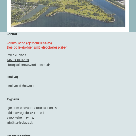
Kontakt
Kernehusene (ejerbofællesskab)
Ejer- og lejeboliger samt lejebofællesskaber
Sweet-Homes
+45 24 64 07 88
stejlepladsen@sweet-homes.dk
Find vej
Find vej til showroom
Bygherre
Ejendomsselskabet Stejlepladsen P/S
Bådehavnsgade 42 F, 1. sal
2450 København S.
info@stejleplads.dk