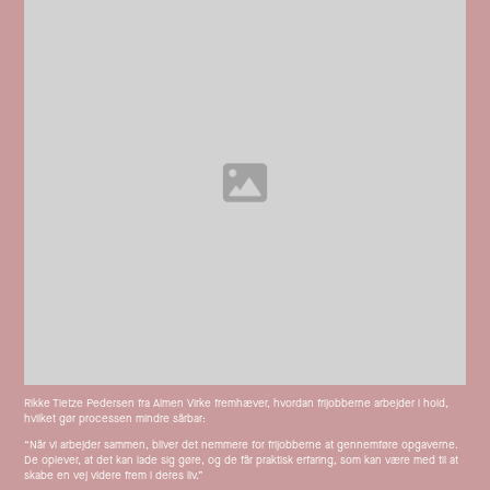
Rikke Tietze Pedersen fra Almen Virke fremhæver, hvordan frijobberne arbejder i hold,
hvilket gør processen mindre sårbar:
“Når vi arbejder sammen, bliver det nemmere for frijobberne at gennemføre opgaverne.
De oplever, at det kan lade sig gøre, og de får praktisk erfaring, som kan være med til at
skabe en vej videre frem i deres liv.”