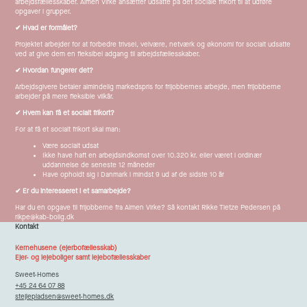
arbejdsfællesskaber. Almen Virke ansætter udsatte på det sociale frikort til at udføre
opgaver i grupper.
✔ Hvad er formålet?
Projektet arbejder for at forbedre trivsel, velvære, netværk og økonomi for socialt udsatte
ved at give dem en fleksibel adgang til arbejdsfællesskaber.
✔ Hvordan fungerer det?
Arbejdsgivere betaler almindelig markedspris for frijobbernes arbejde, men frijobberne
arbejder på mere fleksible vilkår.
✔ Hvem kan få et socialt frikort?
For at få et socialt frikort skal man:
Være socialt udsat
Ikke have haft en arbejdsindkomst over 10.320 kr. eller været i ordinær
uddannelse de seneste 12 måneder
Have opholdt sig i Danmark i mindst 9 ud af de sidste 10 år
✔ Er du interesseret i et samarbejde?
Har du en opgave til frijobberne fra Almen Virke? Så kontakt Rikke Tietze Pedersen på
rikpe@kab-bolig.dk
Kontakt
Kernehusene (ejerbofællesskab)
Ejer- og lejeboliger samt lejebofællesskaber
Sweet-Homes
+45 24 64 07 88
stejlepladsen@sweet-homes.dk