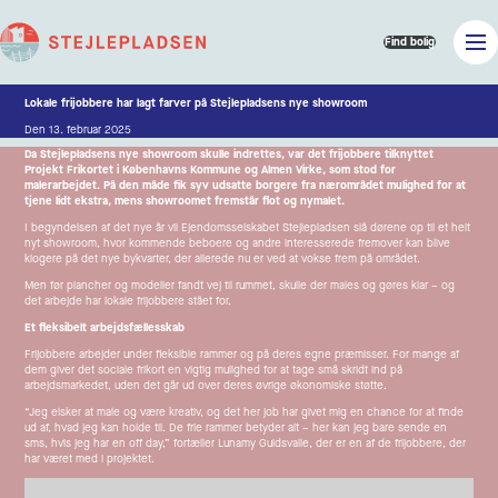
Find bolig
Lokale frijobbere har lagt farver på Stejlepladsens nye showroom
Den 13. februar 2025
Da Stejlepladsens nye showroom skulle indrettes, var det frijobbere tilknyttet
Projekt Frikortet i Københavns Kommune og Almen Virke, som stod for
malerarbejdet. På den måde fik syv udsatte borgere fra nærområdet mulighed for at
tjene lidt ekstra, mens showroomet fremstår flot og nymalet.
I begyndelsen af det nye år vil Ejendomsselskabet Stejlepladsen slå dørene op til et helt
nyt showroom, hvor kommende beboere og andre interesserede fremover kan blive
klogere på det nye bykvarter, der allerede nu er ved at vokse frem på området.
Men før plancher og modeller fandt vej til rummet, skulle der males og gøres klar – og
det arbejde har lokale frijobbere stået for.
Et fleksibelt arbejdsfællesskab
Frijobbere arbejder under fleksible rammer og på deres egne præmisser. For mange af
dem giver det sociale frikort en vigtig mulighed for at tage små skridt ind på
arbejdsmarkedet, uden det går ud over deres øvrige økonomiske støtte.
“Jeg elsker at male og være kreativ, og det her job har givet mig en chance for at finde
ud af, hvad jeg kan holde til. De frie rammer betyder alt – her kan jeg bare sende en
sms, hvis jeg har en off day,” fortæller Lunamy Guldsvalle, der er en af de frijobbere, der
har været med i projektet.