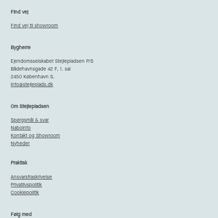
Find vej
Find vej til showroom
Bygherre
Ejendomsselskabet Stejlepladsen P/S
Bådehavnsgade 42 F, 1. sal
2450 København S.
info@stejleplads.dk
Om Stejlepladsen
Spørgsmål & svar
Naboinfo
Kontakt og Showroom
Nyheder
Praktisk
Ansvarsfraskrivelse
Privatlivspolitik
Cookiepolitik
Følg med