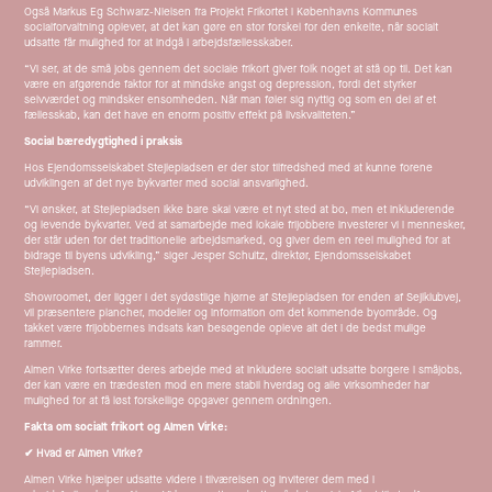
Også Markus Eg Schwarz-Nielsen fra Projekt Frikortet i Københavns Kommunes
socialforvaltning oplever, at det kan gøre en stor forskel for den enkelte, når socialt
udsatte får mulighed for at indgå i arbejdsfællesskaber.
“Vi ser, at de små jobs gennem det sociale frikort giver folk noget at stå op til. Det kan
være en afgørende faktor for at mindske angst og depression, fordi det styrker
selvværdet og mindsker ensomheden. Når man føler sig nyttig og som en del af et
fællesskab, kan det have en enorm positiv effekt på livskvaliteten.”
Social bæredygtighed i praksis
Hos Ejendomsselskabet Stejlepladsen er der stor tilfredshed med at kunne forene
udviklingen af det nye bykvarter med social ansvarlighed.
“Vi ønsker, at Stejlepladsen ikke bare skal være et nyt sted at bo, men et inkluderende
og levende bykvarter. Ved at samarbejde med lokale frijobbere investerer vi i mennesker,
der står uden for det traditionelle arbejdsmarked, og giver dem en reel mulighed for at
bidrage til byens udvikling,” siger Jesper Schultz, direktør, Ejendomsselskabet
Stejlepladsen.
Showroomet, der ligger i det sydøstlige hjørne af Stejlepladsen for enden af Sejlklubvej,
vil præsentere plancher, modeller og information om det kommende byområde. Og
takket være frijobbernes indsats kan besøgende opleve alt det i de bedst mulige
rammer.
Almen Virke fortsætter deres arbejde med at inkludere socialt udsatte borgere i småjobs,
der kan være en trædesten mod en mere stabil hverdag og alle virksomheder har
mulighed for at få løst forskellige opgaver gennem ordningen.
Fakta om socialt frikort og Almen Virke:
✔ Hvad er Almen Virke?
Almen Virke hjælper udsatte videre i tilværelsen og inviterer dem med i