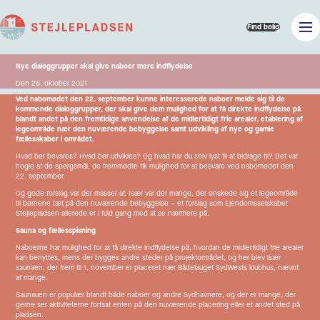
Find bolig
Nye dialoggrupper skal give naboer mere indflydelse
Den 26. oktober 2021
Ved nabomødet den 22. september kunne interesserede naboer melde sig til de
kommende dialoggrupper, der skal give dem mulighed for at få direkte indflydelse på
blandt andet på den fremtidige anvendelse af de midlertidigt frie arealer, etablering af
legeområde nær den nuværende bebyggelse samt udvikling af nye og gamle
fællesskaber i området.
Hvad bør bevares? Hvad bør udvikles? Og hvad har du selv lyst til at bidrage til? Det var
nogle af de spørgsmål, de fremmødte fik mulighed for at besvare ved nabomødet den
22. september.
Og gode forslag var der masser af. Især var der mange, der ønskede sig et legeområde
til børnene tæt på den nuværende bebyggelse – et forslag som Ejendomsselskabet
Stejlepladsen allerede er i fuld gang med at se nærmere på.
Sauna og fællesspisning
Naboerne har mulighed for at få direkte indflydelse på, hvordan de midlertidigt frie arealer
kan benyttes, mens der bygges andre steder på projektområdet, og her blev især
saunaen, der frem til 1. november er placeret nær Bådelauget SydWests klubhus, nævnt
af mange.
Saunauen er populær blandt både naboer og andre Sydhavnere, og der er mange, der
gerne ser aktiviteterne fortsat enten på den nuværende placering eller et andet sted på
pladsen.