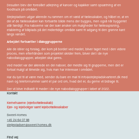
Desuden blev der foreslået udlejning af kanoer og kajakker samt opsætning af en
foodtruck på området.
Stejlepladsen udgør allerede nu rammen om et væld af fællesskaber, og håbet er, at en
del af de fællesskaber kan fortsætte både mens der bygges, men også når byggeriet
står færdigt. Fra naboerne var der især ønsker om muligheder for fællesspisning,
etablering af bålplads på det midlertidige område samt fri adgang til den grønne kant
langs vandet.
Arbejdet fortsætter i dialoggrupperne
Alle de idéer og forslag, der kom på bordet ved mødet, bliver taget med i den videre
proces, men efterhånden som projektet skrider frem, bliver det i de nye
nabodialoggrupper, arbejdet skal gøres.
Ved mødet var der allerede en del naboer, der meldte sig til grupperne, men det er
fortsat muligt at tilmelde sig, hvis man har interesse i området.
Har du lyst til at være med, sender du bare en mail til
info@stejlepladskvarteret.dk
med
navn og telefonnummer samt et par ord om, hvad det er, du gerne vil bidrage til.
Der vil blive indkaldt til møder i de nye nabodialoggrupper i løbet af 2022.
Kontakt
Kernehusene (ejerbofællesskab)
Ejer- og lejeboliger samt lejebofællesskaber
Sweet-Homes
+45 24 64 07 88
stejlepladsen@sweet-homes.dk
Find vej