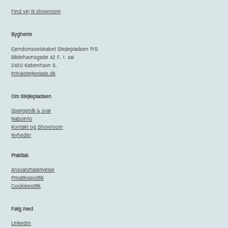
Find vej til showroom
Bygherre
Ejendomsselskabet Stejlepladsen P/S
Bådehavnsgade 42 F, 1. sal
2450 København S.
info@stejleplads.dk
Om Stejlepladsen
Spørgsmål & svar
Naboinfo
Kontakt og Showroom
Nyheder
Praktisk
Ansvarsfraskrivelse
Privatlivspolitik
Cookiepolitik
Følg med
LinkedIn