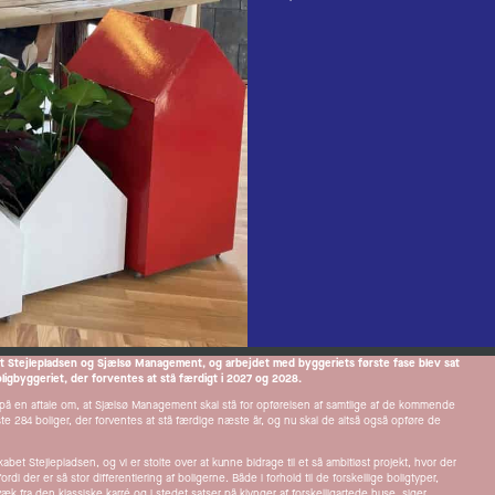
et Stejlepladsen og Sjælsø Management, og arbejdet med byggeriets første fase blev sat
oligbyggeriet, der forventes at stå færdigt i 2027 og 2028.
å en aftale om, at Sjælsø Management skal stå for opførelsen af samtlige af de kommende
te 284 boliger, der forventes at stå færdige næste år, og nu skal de altså også opføre de
t Stejlepladsen, og vi er stolte over at kunne bidrage til et så ambitiøst projekt, hvor der
der er så stor differentiering af boligerne. Både i forhold til de forskellige boligtyper,
 fra den klassiske karré og i stedet satser på klynger af forskelligartede huse, siger