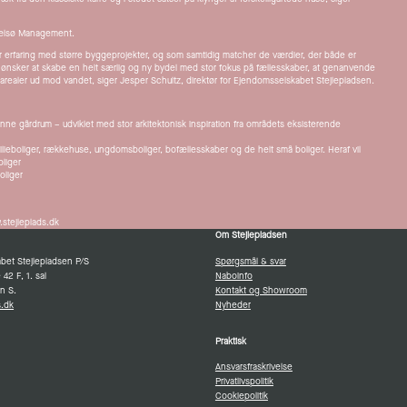
Sjælsø Management.
r erfaring med større byggeprojekter, og som samtidig matcher de værdier, der både er
r vi ønsker at skabe en helt særlig og ny bydel med stor fokus på fællesskaber, at genanvende
 arealer ud mod vandet, siger Jesper Schultz, direktør for Ejendomsselskabet Stejlepladsen.
ønne gårdrum – udviklet med stor arkitektonisk inspiration fra områdets eksisterende
lieboliger, rækkehuse, ungdomsboliger, bofællesskaber og de helt små boliger. Heraf vil
oliger
oliger
.stejleplads.dk
Om Stejlepladsen
bet Stejlepladsen P/S
Spørgsmål & svar
2 F, 1. sal
Naboinfo
n S.
Kontakt og Showroom
s.dk
Nyheder
Praktisk
Ansvarsfraskrivelse
Privatlivspolitik
Cookiepolitik