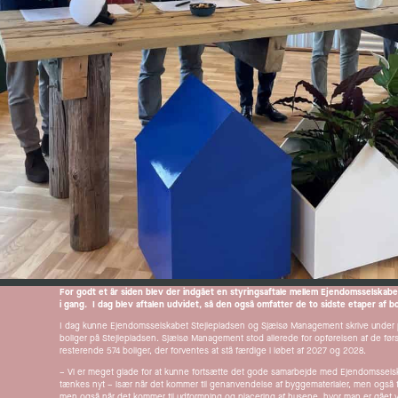
For godt et år siden blev der indgået en styringsaftale mellem Ejendomsselskab
i gang. I dag blev aftalen udvidet, så den også omfatter de to sidste etaper af b
I dag kunne Ejendomsselskabet Stejlepladsen og Sjælsø Management skrive under p
boliger på Stejlepladsen. Sjælsø Management stod allerede for opførelsen af de førs
resterende 574 boliger, der forventes at stå færdige i løbet af 2027 og 2028.
– Vi er meget glade for at kunne fortsætte det gode samarbejde med Ejendomsselskabe
tænkes nyt – især når det kommer til genanvendelse af byggematerialer, men også fordi 
men også når det kommer til udformning og placering af husene, hvor man er gået væk