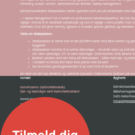
Flemming Joseph Jensen, administrerende direktør i Sjælsø Management.
Ejendomsselskabet Stejlepladsen sætter ligeledes stort pris på samarbejdet med 
– I Sjælsø Management har vi fundet en professionel samarbejdspartner, der har sto
vigtige i forhold til et værdifuldt samarbejde og som er vigtige i vores projekt, hvo
materialer, hvor det giver mening, ligesom vi vil skabe grønne gårdrum og rekreative
Fakta om Stejlepladsen:
Stejlepladsen er tænkt som et tæt på bilfrit kvarter med åbne karréer og gr
byggerier.
Stejlepladsen kommer til at rumme 858 boliger – herunder store og små fami
261 være ejerboliger, 371 vil være lejeboliger- Dertil kommer 25% almene b
Bydelen udvikles med stor fokus på fællesskaber – både med ejer- og lejeb
I området vil mindst 800 træer blive plantet eller bevaret
Der anvendes genbrugsmaterialer til op mod 30% af facaderne
Se mere om det nye attraktive og varierede bykvarter i Københavns Sydhavn på
www
Kontakt
Bygherre
Ejendomsselska
Kernehusene (ejerbofællesskab)
Bådehavnsgade 4
Ejer- og lejeboliger samt lejebofællesskaber
2450 Københav
Sweet-Homes
info@stejleplad
+45 24 64 07 88
stejlepladsen@sweet-homes.dk
Find vej
Find vej til showroom