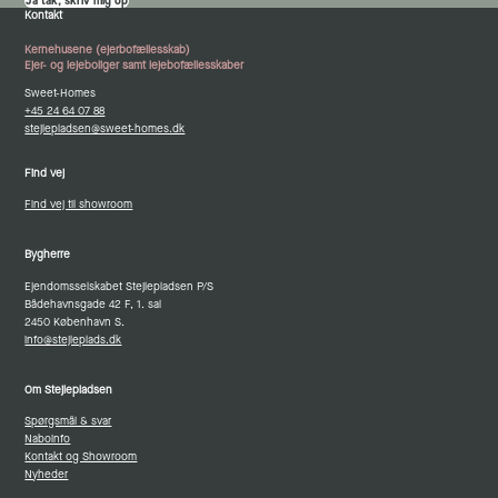
Ja tak, skriv mig op
Kontakt
Kernehusene (ejerbofællesskab)
Ejer- og lejeboliger samt lejebofællesskaber
Sweet-Homes
+45 24 64 07 88
stejlepladsen@sweet-homes.dk
Find vej
Find vej til showroom
Bygherre
Ejendomsselskabet Stejlepladsen P/S
Bådehavnsgade 42 F, 1. sal
2450 København S.
info@stejleplads.dk
Om Stejlepladsen
Spørgsmål & svar
Naboinfo
Kontakt og Showroom
Nyheder