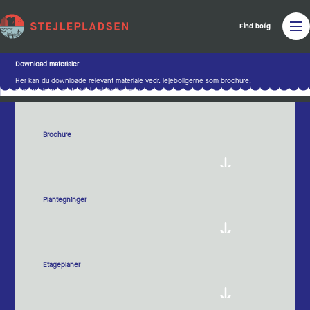
Find bolig
Download materialer
Her kan du downloade relevant materiale vedr. lejeboligerne som brochure,
plantegninger, materialebeskrivelse m.m.
Brochure
Plantegninger
Etageplaner