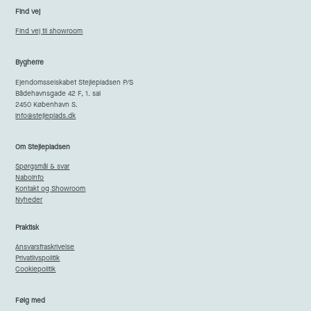
Find vej
Find vej til showroom
Bygherre
Ejendomsselskabet Stejlepladsen P/S
Bådehavnsgade 42 F, 1. sal
2450 København S.
info@stejleplads.dk
Om Stejlepladsen
Spørgsmål & svar
Naboinfo
Kontakt og Showroom
Nyheder
Praktisk
Ansvarsfraskrivelse
Privatlivspolitik
Cookiepolitik
Følg med