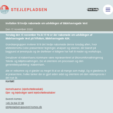
Find bolig
Invitation til tredje nabomøde om udviklingen af Bådehavnsgade Vest
Den 17. november 2022
Torsdag den 17. november fra kl 17-19 er der nabomøde om udviklingen af
Bådehavnsgade Vest på Trifolium, Bådehavnsgade 42K.
Grundejergruppen inviterer til til det tredje nabomøde denne torsdag aften, hvor
arkitekterne
fra Cobe præsenterer tegninger, analyser og visioner, der blandt på
baggrund af jeres
inputs og de drøftelser vi tidligere har haft til møder og workshops.
Derudover vil Københavns Kommune være repræsenteret af Økonomiforvaltningen
og
Teknik- og Miljøforvaltningen. De vil orientere om processen og den
generelle
byudvikling i København.
Alle er velkomne og vi glæder os meget til at se så mange som muligt. Og vi glæder
os til
at præsentere, hvilke tanker der er gjort siden sidst og orientere om den videre
proces i
det nye år.
Kontakt
Kernehusene (ejerbofællesskab)
Ejer- og lejeboliger samt lejebofællesskaber
Sweet-Homes
+45 24 64 07 88
stejlepladsen@sweet-homes.dk