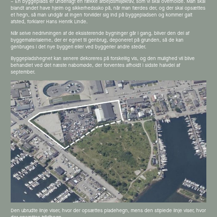
– En byggeplads er underlagt en række arbejdsmiljøkrav, som vi skal overholde. Man skal
blandt andet have hjelm og sikkerhedssko på, når man færdes der, og der skal opsættes
et hegn, så man undgår at ingen forvilder sig ind på byggepladsen og kommer galt
afsted, forklarer Hans Henrik Linde.
Når selve nedrivningen af de eksisterende bygninger går i gang, bliver den del af
byggematerialerne, der er egnet til genbrug, deponeret på grunden, så de kan
genbruges i det nye byggeri eller ved byggerier andre steder.
Byggepladshegnet kan senere dekoreres på forskellig vis, og den mulighed vil blive
behandlet ved det næste nabomøde, der forventes afholdt i sidste halvdel af
september.
Den ubrudte linje viser, hvor der opsættes pladehegn, mens den stiplede linje viser, hvor