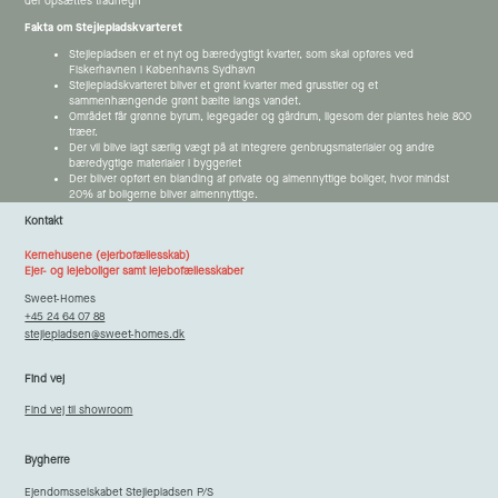
der opsættes trådhegn
Fakta om Stejlepladskvarteret
Stejlepladsen er et nyt og bæredygtigt kvarter, som skal opføres ved
Fiskerhavnen i Københavns Sydhavn
Stejlepladskvarteret bliver et grønt kvarter med grusstier og et
sammenhængende grønt bælte langs vandet.
Området får grønne byrum, legegader og gårdrum, ligesom der plantes hele 800
træer.
Der vil blive lagt særlig vægt på at integrere genbrugsmaterialer og andre
bæredygtige materialer i byggeriet
Der bliver opført en blanding af private og almennyttige boliger, hvor mindst
20% af boligerne bliver almennyttige.
Kontakt
Kernehusene (ejerbofællesskab)
Ejer- og lejeboliger samt lejebofællesskaber
Sweet-Homes
+45 24 64 07 88
stejlepladsen@sweet-homes.dk
Find vej
Find vej til showroom
Bygherre
Ejendomsselskabet Stejlepladsen P/S