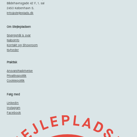
Bådehavnsgade 42 F, 1. sal
2450 København S.
info@stejleplads.dk
Om Stejlepladsen
Spørgsmål & svar
Naboinfo
Kontakt og Showroom
Nyheder
Praktisk
Ansvarsfraskrivelse
Privatlivspolitik
Cookiepolitik
Følg med
LinkedIn
Instagram
Facebook