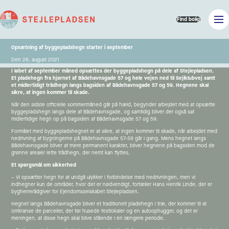
Find bolig
Opsætning af byggepladshegn starter i september
Den 26. august 2021
I løbet af september måned opsættes der byggepladshegn på dele af Stejlepladsen.
Et pladehegn fra hjørnet af Bådehavnsgade 57 og hele vejen ned til Sejlklubvej samt
et midlertidigt trådhegn langs bagsiden af Bådehavnsgade 57 og 59. Hegnene skal
sikre, at ingen kommer til skade.
Når den sidste officielle sommermåned går på hæld, begynder arbejdet med at opsætte
byggepladshegn langs dele af Bådehavnsgade, og samtidig bliver der også sat
midlertidige hegn op på bagsiden af Bådehavnsgade 57 og 59.
Formålet med byggepladshegnet er at sikre, at ingen kommer til skade, når arbejdet med
nedrivning af bygningerne på Bådehavnsgade 57-59 går i gang. Mens hegnet langs
Bådehavnsgade bliver af mere permanent karakter, bliver hegnene på bagsiden mod de
grønne arealer lette trådhegn, der nemt kan flyttes.
Et spørgsmål om sikkerhed
– Vi opsætter hegn for at undgå ulykker i forbindelse med nedrivningen, men vi
indhegner kun de områder, hvor det er nødvendigt, fortæller Hans Henrik Linde, der er
bygherrerådgiver for Ejendomsselskabet Stejlepladsen.
Hegnet langs Bådehavnsgade bliver et traditionelt pladehegn i træ, der kommer til at
omkranse de parceller, der før husede festlokaler og en autoophugger, og det er
meningen, at disse hegn skal blive stående i en længere periode.