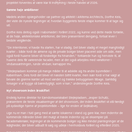
projektet forventes at være klar til indflytning i første halvdel af 2026.
Samme høje ambitioner
Mødets anden oplægsholder var partner og arkitekt i Arkitema Architects, Dorthe Keis,
der viste de nyeste tegninger af, hvordan byggeriets første etape kommer til at tage sig
ud.
Dorthe Keis deltog også i nabomødet i foråret 2022, og kunne ved dette møde fortælle,
at de høje, arkitektoniske ambitioner, der blev præsenteret dengang, fortsat lever i
bedste velgående.
”De intentioner, vi havde fra starten, har vi stadig. Det bliver stadig et meget mangfoldigt
kvarter – både fordi de almene og de private boliger bliver placeret side om side, men
også fordi husene bliver så forskellige fra hinanden,” forklarede hun og henviste til, at
husene dels får varierende facader, men at der også arbejdes med variationer i
vinduessætningen, runde vinduer, karnapper mv.
”Stejlepladsen kommer på mange måder til at adskille sig fra andre byområder i
København. Dels fordi det bliver et næsten bilfrit kvarter, men især fordi vi har valgt at
bevare de grønne kanter ud mod vandet og trække bebyggelsen tilbage. Samtidig
forsøger vi at bygge så bæredygtigt, som vi kan,” understregede Dorthe Keis.
Nyt showroom inden årsskiftet
Endelig kunne direktør for Ejendomsselskabet Stejlepladsen, Jesper Schultz,
præsentere de første visualiseringer af det showroom, der inden årsskiftet vil stå færdigt
på sydøstlige hjørne af projektområde – lige for enden af Sejlklubvej.
Lige nu er man i fuld gang med at sætte lokalerne i stand og gøre klar, men indenfor de
kommende måneder bliver det muligt at træde indenfor og se eksempler på
facadematerialer, tegninger af de kommende boliger og ikke mindst plantegninger af de
lejligheder, der bliver udbudt til salg og udleje i henholdsvis foråret og efteråret 2025.