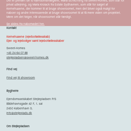
Det er primært de to ejendomsmæglere, Maria Schlichting fra Sweet-Homes, som står for
privat udlejning, og Maria Krolack fra Estate Sydhavnen, som står for salget af
Kernehusene, der kommer til at bruge showroomet, men det bliver også muligt for
naboer og andre interesserede at bruge showroomet til at få mere viden om projektet.
Mere om det følger, når showroomet står færdigt.
Se slides fra nabomødet her.
Kontakt
Kernehusene (ejerbofællesskab)
Ejer- og lejeboliger samt lejebofællesskaber
Sweet-Homes
+45 24 64 07 88
stejlepladsen@sweet-homes.dk
Find vej
Find vej til showroom
Bygherre
Ejendomsselskabet Stejlepladsen P/S
Bådehavnsgade 42 F, 1. sal
2450 København S.
info@stejleplads.dk
Om Stejlepladsen