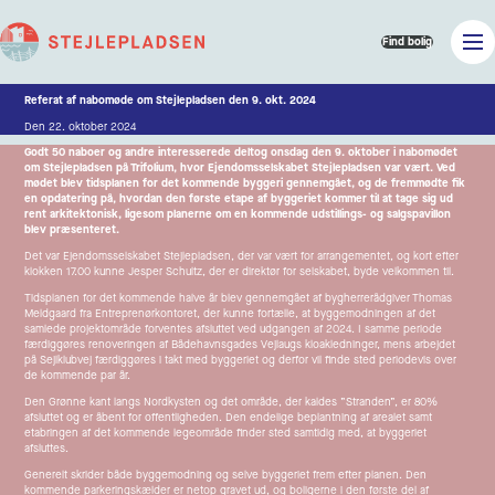
Find bolig
Referat af nabomøde om Stejlepladsen den 9. okt. 2024
Den 22. oktober 2024
Godt 50 naboer og andre interesserede deltog onsdag den 9. oktober i nabomødet
om Stejlepladsen på Trifolium, hvor Ejendomsselskabet Stejlepladsen var vært. Ved
mødet blev tidsplanen for det kommende byggeri gennemgået, og de fremmødte fik
en opdatering på, hvordan den første etape af byggeriet kommer til at tage sig ud
rent arkitektonisk, ligesom planerne om en kommende udstillings- og salgspavillon
blev præsenteret.
Det var Ejendomsselskabet Stejlepladsen, der var vært for arrangementet, og kort efter
klokken 17.00 kunne Jesper Schultz, der er direktør for selskabet, byde velkommen til.
Tidsplanen for det kommende halve år blev gennemgået af bygherrerådgiver Thomas
Meldgaard fra Entreprenørkontoret, der kunne fortælle, at byggemodningen af det
samlede projektområde forventes afsluttet ved udgangen af 2024. I samme periode
færdiggøres renoveringen af Bådehavnsgades Vejlaugs kloakledninger, mens arbejdet
på Sejlklubvej færdiggøres i takt med byggeriet og derfor vil finde sted periodevis over
de kommende par år.
Den Grønne kant langs Nordkysten og det område, der kaldes ”Stranden”, er 80%
afsluttet og er åbent for offentligheden. Den endelige beplantning af arealet samt
etabringen af det kommende legeområde finder sted samtidig med, at byggeriet
afsluttes.
Generelt skrider både byggemodning og selve byggeriet frem efter planen. Den
kommende parkeringskælder er netop gravet ud, og boligerne i den første del af