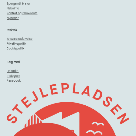
Spørgsmål & svar
Naboinfo
Kontakt og Showroom
Nyheder
Praktisk
Ansvarsfraskrivelse
Privatlivspolitik
Cookiepolitik
Følg med
LinkedIn
Instagram
Facebook