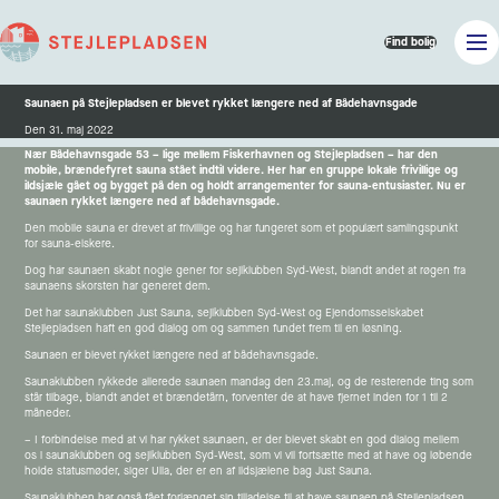
Find bolig
Saunaen på Stejlepladsen er blevet rykket længere ned af Bådehavnsgad
e
Den 31. maj 2022
Nær Bådehavnsgade 53 – lige mellem Fiskerhavnen og Stejlepladsen – har den
mobile, brændefyret sauna stået indtil videre. Her har en gruppe lokale frivillige og
ildsjæle gået og bygget på den og holdt arrangementer for sauna-entusiaster. Nu er
saunaen rykket længere ned af bådehavnsgade.
Den mobile sauna er drevet af frivillige og har fungeret som et populært samlingspunkt
for sauna-elskere.
Dog har saunaen skabt nogle gener for sejlklubben Syd-West, blandt andet at røgen fra
saunaens skorsten har generet dem.
Det har saunaklubben Just Sauna, sejlklubben Syd-West og Ejendomsselskabet
Stejlepladsen haft en god dialog om og sammen fundet frem til en løsning.
Saunaen er blevet rykket længere ned af bådehavnsgade.
Saunaklubben rykkede allerede saunaen mandag den 23.maj, og de resterende ting som
står tilbage, blandt andet et brændetårn, forventer de at have fjernet inden for 1 til 2
måneder.
– I forbindelse med at vi har rykket saunaen, er der blevet skabt en god dialog mellem
os i saunaklubben og sejlklubben Syd-West, som vi vil fortsætte med at have og løbende
holde statusmøder, siger Ulla, der er en af ildsjælene bag Just Sauna.
Saunaklubben har også fået forlænget sin tilladelse til at have saunaen på Stejlepladsen,