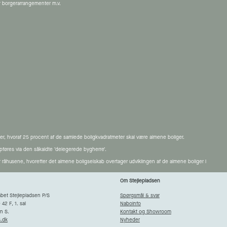
 borgerarrangementer m.v.
ger, hvoraf 25 procent af de samlede boligkvadratmeter skal være almene boliger.
opføres via den såkaldte ’delegerede bygherre’.
r råhusene, hvorefter det almene boligselskab overtager udviklingen af de almene boliger i
Om Stejlepladsen
bet Stejlepladsen P/S
Spørgsmål & svar
2 F, 1. sal
Naboinfo
n S.
Kontakt og Showroom
s.dk
Nyheder