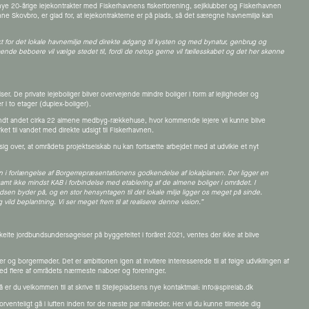
nye 20-årige lejekontrakter med Fiskerhavnens fiskerforening, sejlklubber og Fiskerhavnen
e Skovbro, er glad for, at lejekontrakterne er på plads, så det særegne havnemiljø kan
pekt for det lokale havnemiljø med direkte adgang til kysten og med bynatur, genbrug og
ende beboere vil vælge stedet til, fordi de netop gerne vil fællesskabet og det her skønne
lser. De private lejeboliger bliver overvejende mindre boliger i form af lejligheder og
i to etager (duplex-boliger).
blandt andet cirka 22 almene medbyg-rækkehuse, hvor kommende lejere vil kunne blive
et til vandet med direkte udsigt til Fiskerhavnen.
ig over, at områdets projektselskab nu kan fortsætte arbejdet med at udvikle et nyt
i forlængelse af Borgerrepræsentationens godkendelse af lokalplanen. Der ligger en
amt ikke mindst KAB i forbindelse med etablering af de almene boliger i området. I
ladsen byder på, og en stor hensyntagen til det lokale miljø ligger os meget på sinde.
ld beplantning. Vi ser meget frem til at realisere denne vision.”
elte jordbundsundersøgelser på byggefeltet i foråret 2021, ventes der ikke at blive
og borgermøder. Det er ambitionen igen at invitere interesserede til at følge udviklingen af
ed flere af områdets nærmeste naboer og foreninger.
å er du velkommen til at skrive til Stejlepladsens nye kontaktmail:
info@spirelab.dk
venteligt gå i luften inden for de næste par måneder. Her vil du kunne tilmelde dig