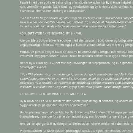
Parallelt med den politiske behandling af områdets lokalplan har By & Havn indgået 
Aps. Lejemålene gælder både land- og vandarealer, og By & Havns adm. direktør, Ann
fastholdes i den videre udvikling af Stejlepladsen.
“Vi har helt fra begyndelsen lagt stor vægt på, at Stejlepladsen skal udvikles i res
fællesskaber som centrale værdier for området. Og vi håber, at Stejlepladsens komm
liv ved vandet, som du ikke finder på samme måde andre steder i København.”
ADM. DIREKTØR ANNE SKOVBRO, BY & HAVN.
Alle områdets boliger bliver lejeboliger med stor variation i boligformer og boligstørre
ungdomsboliger, men der ventes også at komme private rækkehuse til leje og boliger 
Modsat de private boliger bliver de almene fortrinsvis større boliger. Der kommer 
involveret i byggeprocessen. Disse unikke rækkehuse kommer til at ligge i første park
Det er By & Havn og PFA, der står bag udviklingen af Stejlepladsen, og PFA glæder s
bæredygtigt kvarter.
“Hos PFA glæder vi os over at kunne fortsætte det gode samarbejde med By & Havn 
spændende proces foran os, som bl.a. involverer arkitekter og landskabsarkitekter s
fællesskab vil vi tilstræbe at videreføre de mange og særlige kvaliteter, som Stejlep
Visionen er at skabe en ny og bæredygtig bydel med grønne oaser, mange træer og vi
EXECUTIVE DIRECTOR MIKAEL FOGEMANN, PFA.
By & Havn og PFA vil nu fortsætte den videre projektering af området, og udover enk
byggeaktiviteter på grunden før efter sommerferien.
Under planlægningen af området har By & Havn og PFA inviteret til følgegruppemøder 
Stejlepladsen, herunder fortsætte den nabodialog, som løbende har været i gang m
Hvis du har spørgsmål til udviklingen af Stejlepladsen eller fx ønsker et nabomøde, s
Projektselskabet for Stejlepladsen planlægger områdets egen hjemmeside. Den vil for