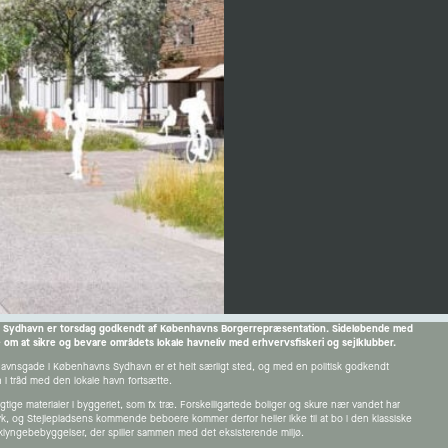
ns Sydhavn er torsdag godkendt af Københavns Borgerrepræsentation. Sideløbende med
om at sikre og bevare områdets lokale havneliv med erhvervsfiskeri og sejlklubber.
dehavnsgade i Københavns Sydhavn er et helt særligt sted, og med en politisk godkendt
n i tråd med den lokale havn fortsætte.
tige materialer i byggeriet, som fx træ. Forskelligartede boliger og skure nær vandet har
yk, og Stejlepladsens kommende beboere kommer derfor heller ikke til at bo i den klassiske
klyngebebyggelser, der spiller sammen med det eksisterende miljø.