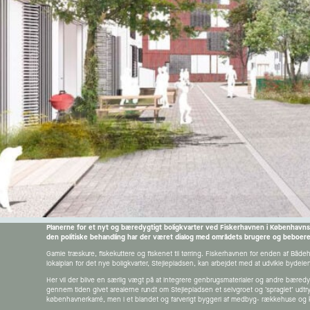
Planerne for et nyt og bæredygtigt boligkvarter ved Fiskerhavnen i Københav
den politiske behandling har der været dialog med områdets brugere og beboere 
Gamle træskure, fiskekuttere og fiskenet til tørring. Fiskerhavnen for enden af Bå
lokalplan for det nye boligkvarter, Stejlepladsen, kan arbejdet med at udvikle bydele
Her vil der blive en særlig vægt på at integrere genbrugsmaterialer og andre bæredyg
gennem tiden givet arealerne rundt om Stejlepladsen et selvgroet og ’spraglet’ udtr
københavnerkarré, men i et blandet og farverigt byggeri af medbyg- rækkehuse og 