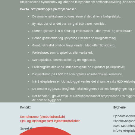
Stejlepladsens nyhedsbrev og løbende få nyheder om områdets udvikling, herunder
FAKTA: Det planlægges på Stejlepladsen
De almene rækkehuse opføres alene af det almene boligselskab.
Bynatur, blandt andet plantning af 800 træer i området.
Grønne gårdrum kun til natur og fællesskaber, uden cykel- og affaldsskure
Genbrugsmaterialer og upcycling i facader og boligindretning.
Grønt, rekreativt område langs vandet. Med offentlig adgang.
Fælleshuse, som fx spisehus eller værksted.
Kvarterpladser, lommepladser og en legeplads.
Parkeringskælder langs Bådehavnsgade og P-pladser på Sejlklubvej.
Daginstitution på 1.800 m2 som opføres af Københavns Kommune.
Når Stejlepladsen er fuldt udbygget ventes det at rumme cirka 920 lejeboli
De almene og private lejligheder skal integreres i samme boligklynger, og 
Det betyder (i grove træk), at Udviklingsselskabet Stejlepladsen P/S bygge
de enkelte byggerier.
Kontakt
Bygherre
Ejendomsselska
Kernehusene (ejerbofællesskab)
Bådehavnsgade 4
Ejer- og lejeboliger samt lejebofællesskaber
2450 Københav
Sweet-Homes
info@stejleplad
+45 24 64 07 88