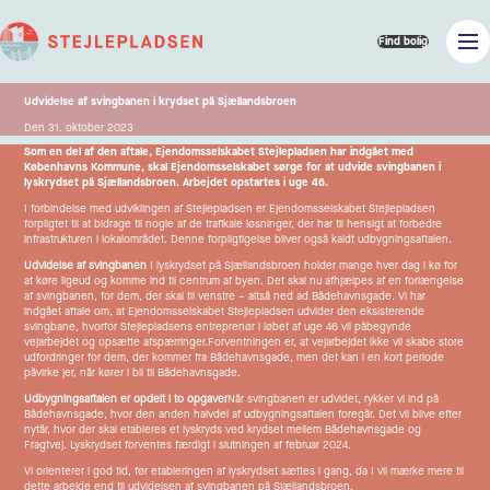
Find bolig
Udvidelse af svingbanen i krydset på Sjællandsbroen
Den 31. oktober 2023
Som en del af den aftale, Ejendomsselskabet Stejlepladsen har indgået med
Københavns Kommune, skal Ejendomsselskabet sørge for at udvide svingbanen i
lyskrydset på Sjællandsbroen. Arbejdet opstartes i uge 46.
I forbindelse med udviklingen af Stejlepladsen er Ejendomsselskabet Stejlepladsen
forpligtet til at bidrage til nogle af de trafikale løsninger, der har til hensigt at forbedre
infrastrukturen i lokalområdet. Denne forpligtigelse bliver også kaldt udbygningsaftalen.
Udvidelse af svingbanen
I lyskrydset på Sjællandsbroen holder mange hver dag i kø for
at køre ligeud og komme ind til centrum af byen. Det skal nu afhjælpes af en forlængelse
af svingbanen, for dem, der skal til venstre – altså ned ad Bådehavnsgade. Vi har
indgået aftale om, at Ejendomsselskabet Stejlepladsen udvider den eksisterende
svingbane, hvorfor Stejlepladsens entreprenør i løbet af uge 46 vil påbegynde
vejarbejdet og opsætte afspærringer.
Forventningen er, at vejarbejdet ikke vil skabe store
udfordringer for dem, der kommer fra Bådehavnsgade, men det kan i en kort periode
påvirke jer, når kører i bil til Bådehavnsgade.
Udbygningsaftalen er opdelt i to opgaver
Når svingbanen er udvidet, rykker vi ind på
Bådehavnsgade, hvor den anden halvdel af udbygningsaftalen foregår. Det vil blive efter
nytår, hvor der skal etableres et lyskryds ved krydset mellem Bådehavnsgade og
Fragtvej. Lyskrydset forventes færdigt i slutningen af februar 2024.
Vi orienterer i god tid, før etableringen af lyskrydset sættes i gang, da I vil mærke mere til
dette arbejde end til udvidelsen af svingbanen på Sjællandsbroen.