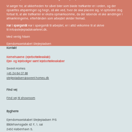
Vi sørger for, at sikkerheden for såvel biler som bløde trafikanter er i orden, og der
opsættes afspærringer og hegn, så alle ved, hvor de skal placere sig. Vi opfordrer dog
fortsat til, at alle trafikanter er ekstra opmærksomme, da der løbende vil ske ændringer i
afmærkningerne, efterhånden som arbejdet skrider fremad.
Har I spørgsmål
Har I spørgsmål til arbejdet, er I altid velkomne til at skrive
til
info@stejlepladskvarteret.dk
.
Med venlig hilsen
Ejendomsselskabet Stejlepladsen
Kontakt
Kernehusene (ejerbofællesskab)
Ejer- og lejeboliger samt lejebofællesskaber
Sweet-Homes
+45 24 64 07 88
stejlepladsen@sweet-homes.dk
Find vej
Find vej til showroom
Bygherre
Ejendomsselskabet Stejlepladsen P/S
Bådehavnsgade 42 F, 1. sal
2450 København S.