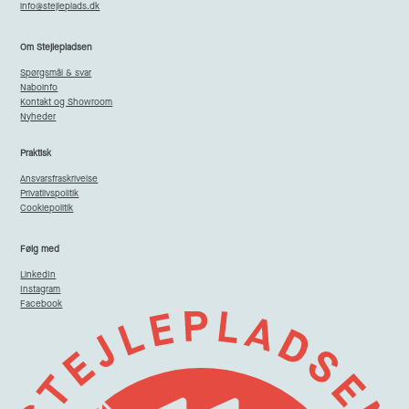
info@stejleplads.dk
Om Stejlepladsen
Spørgsmål & svar
Naboinfo
Kontakt og Showroom
Nyheder
Praktisk
Ansvarsfraskrivelse
Privatlivspolitik
Cookiepolitik
Følg med
LinkedIn
Instagram
Facebook